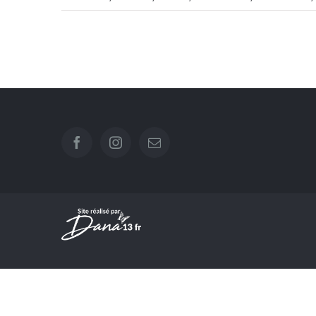
Pose d’un volet roulant
solaire à La
Destrousse