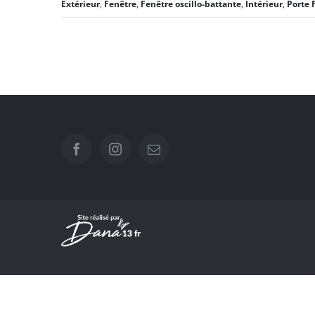
Extérieur
,
Fenêtre
,
Fenêtre oscillo-battante
,
Intérieur
,
Porte 
Remplacement de
menuiseries et volets
à Trets