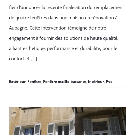
fier d'annoncer la récente finalisation du remplacement
EB-Design Remplace 4
de quatre fenêtres dans une maison en rénovation à
Fenêtres dans une Maison en
Aubagne. Cette intervention témoigne de notre
Rénovation à Aubagne
engagement à fournir des solutions de haute qualité,
alliant esthétique, performance et durabilité, pour le
confort et [...]
Extérieur
,
Fenêtre
,
Fenêtre oscillo-battante
,
Intérieur
,
Pvc