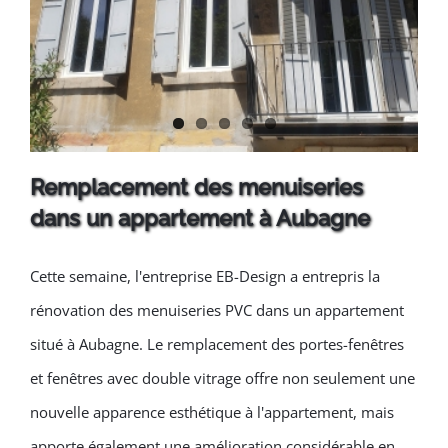
Remplacement des menuiseries
dans un appartement à Aubagne
Remplacement des
Cette semaine, l'entreprise EB-Design a entrepris la
menuiseries dans un
rénovation des menuiseries PVC dans un appartement
appartement à Aubagne
situé à Aubagne. Le remplacement des portes-fenêtres
et fenêtres avec double vitrage offre non seulement une
nouvelle apparence esthétique à l'appartement, mais
apporte également une amélioration considérable en