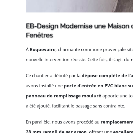
EB-Design Modernise une Maison d
Fenêtres
À
Roquevaire
, charmante commune provençale situ
nouvelle intervention réussie. Cette fois, il s’agit du
Ce chantier a débuté par la
dépose complète de l’
avons installé une
porte d’entrée en PVC blanc s
panneau de remplissage mouluré
apporte une tou
a été ajouté, facilitant le passage sans contrainte.
En parallèle, nous avons procédé au
remplacement 
28 mm rempli de gaz argon
, offrant une
excellen