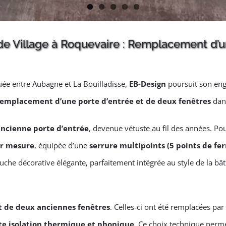
e Village à Roquevaire : Remplacement d’u
ée entre Aubagne et La Bouilladisse,
EB-Design
poursuit son eng
remplacement d’une
porte
d’entrée et de deux
fenêtres
dans
ancienne porte d’entrée
, devenue vétuste au fil des années. Pou
ur mesure
, équipée d’une
serrure multipoints (5 points de fe
che décorative élégante, parfaitement intégrée au style de la bât
de deux anciennes fenêtres
. Celles-ci ont été remplacées pa
te isolation thermique et phonique
. Ce choix technique perme